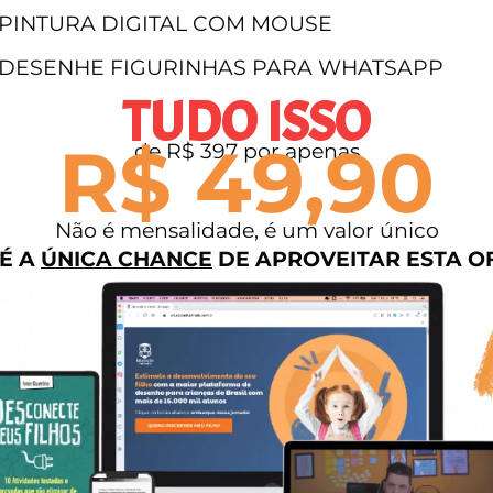
PINTURA DIGITAL COM MOUSE
DESENHE FIGURINHAS PARA WHATSAPP
TUDO ISSO
R$ 49,90
de R$ 397 por apenas
Não é mensalidade, é um valor único
 É A
ÚNICA CHANCE
DE APROVEITAR ESTA O