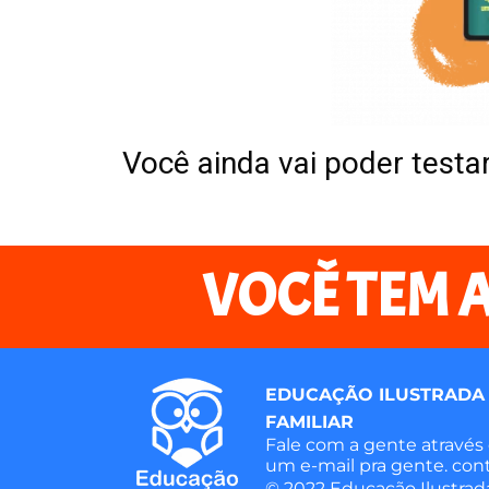
Você ainda vai poder testa
VOCÊ TEM 
EDUCAÇÃO ILUSTRADA
FAMILIAR
Fale com a gente através
um e-mail pra gente. c
© 2022 Educação Ilustrada