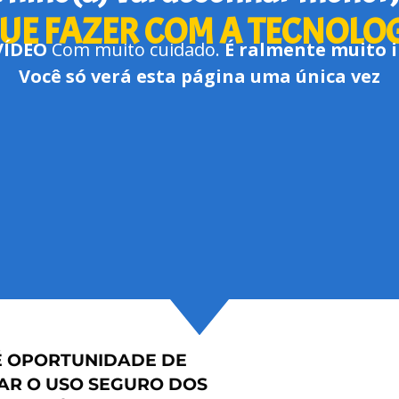
UE FAZER COM A TECNOLO
VÍDEO
Com muito cuidado.
É ralmente muito
Você só verá esta página uma única vez
É OPORTUNIDADE DE
AR O USO SEGURO DOS