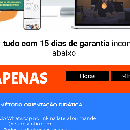
r
tudo com 15 dias de garantia
incon
abaixo:
APENAS
Horas
Mi
 MÉTODO ORIENTAÇÃO DIDÁTICA
 do WhatsApp no link na lateral ou mande
ontato@eudesenho.com
. Todos os direitos reservados.